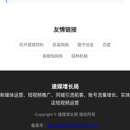
友情链接
旺升建筑材料
桂喜网络
圆予信息
百度
真楠恒网络
园林机械
速媒增长局
新媒体运营、短视频推广、同城引流拓客、账号流量增长、实体
店短视频运营
Copyright © 速媒增长局 版权所有
备案号：
琼ICP备2024046925号
XML