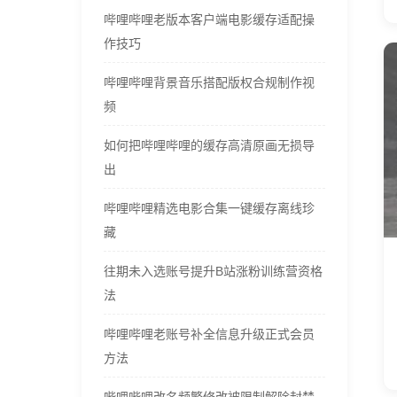
哔哩哔哩老版本客户端电影缓存适配操
作技巧
哔哩哔哩背景音乐搭配版权合规制作视
频
如何把哔哩哔哩的缓存高清原画无损导
出
哔哩哔哩精选电影合集一键缓存离线珍
藏
往期未入选账号提升B站涨粉训练营资格
法
哔哩哔哩老账号补全信息升级正式会员
方法