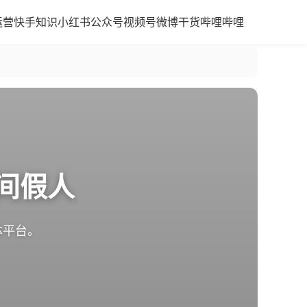
运营
快手知识
小红书
公众号
视频号
微博干货
哔哩哔哩
间假人
体平台。