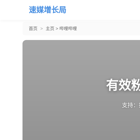
速媒增长局
首页
>
主页
>
哔哩哔哩
有效
支持：