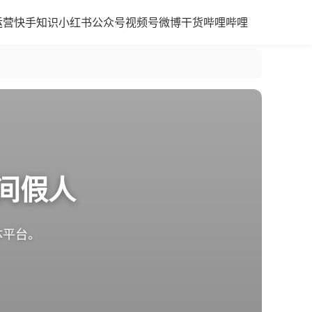
运营
快手知识
小红书
公众号
视频号
微博干货
哔哩哔哩
间假人
体平台。