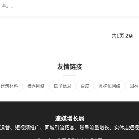
率。...
共
1
页
2
条
友情链接
升建筑材料
桂喜网络
圆予信息
百度
真楠恒网络
园林
速媒增长局
运营、短视频推广、同城引流拓客、账号流量增长、实体店短视