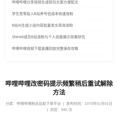
哔哩哔哩分享视频生成短句文案方便配文
学生党零投入B站养号低成本快速涨粉
B站AI生成小说内容批量发文高效涨粉
SNH48成员B站涨粉与个人技能展示效果研究
哔哩哔哩视频下载直播回放完整保存攻略
哔哩哔哩改密码提示频繁稍后重试解除
方法
分类：
哔哩哔哩粉丝自助下单平台
| 发布时间：1970年01月01日
| 浏览：945 次