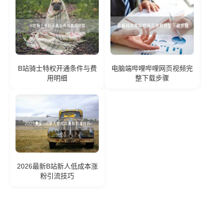
B站骑士特权开通条件与费
电脑端哔哩哔哩网页视频完
用明细
整下载步骤
2026最新B站新人低成本涨
粉引流技巧