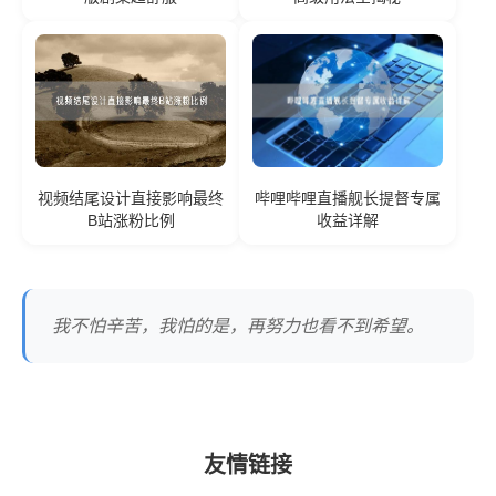
视频结尾设计直接影响最终
哔哩哔哩直播舰长提督专属
B站涨粉比例
收益详解
我不怕辛苦，我怕的是，再努力也看不到希望。
友情链接