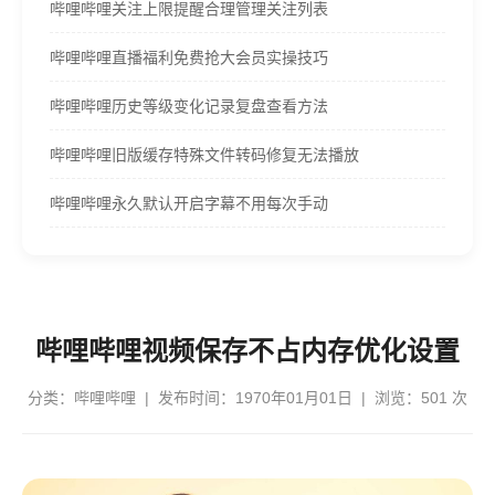
哔哩哔哩关注上限提醒合理管理关注列表
哔哩哔哩直播福利免费抢大会员实操技巧
哔哩哔哩历史等级变化记录复盘查看方法
哔哩哔哩旧版缓存特殊文件转码修复无法播放
哔哩哔哩永久默认开启字幕不用每次手动
哔哩哔哩视频保存不占内存优化设置
分类：
哔哩哔哩
| 发布时间：1970年01月01日 | 浏览：501 次