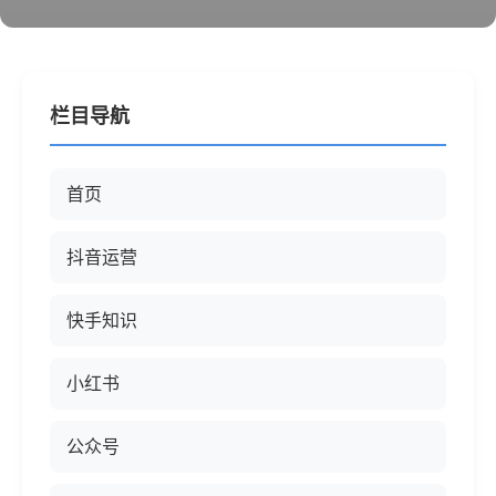
栏目导航
首页
抖音运营
快手知识
小红书
公众号